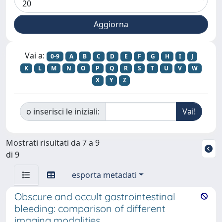
Vai a:
0-9
A
B
C
D
E
F
G
H
I
J
K
L
M
N
O
P
Q
R
S
T
U
V
W
X
Y
Z
o inserisci le iniziali:
Mostrati risultati da 7 a 9
di 9
esporta metadati
Obscure and occult gastrointestinal
bleeding: comparison of different
imaging modalities.