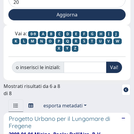
Vai a:
0-9
A
B
C
D
E
F
G
H
I
J
K
L
M
N
O
P
Q
R
S
T
U
V
W
X
Y
Z
o inserisci le iniziali:
Mostrati risultati da 6 a 8
di 8
esporta metadati
Progetto Urbano per il Lungomare di
Fregene