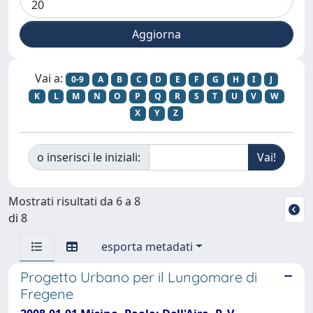
Vai a:
0-9
A
B
C
D
E
F
G
H
I
J
K
L
M
N
O
P
Q
R
S
T
U
V
W
X
Y
Z
o inserisci le iniziali:
Mostrati risultati da 6 a 8
di 8
esporta metadati
Progetto Urbano per il Lungomare di
Fregene