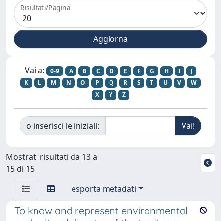
Risultati/Pagina
Vai a:
0-9
A
B
C
D
E
F
G
H
I
J
K
L
M
N
O
P
Q
R
S
T
U
V
W
X
Y
Z
o inserisci le iniziali:
Mostrati risultati da 13 a
15 di 15
esporta metadati
To know and represent environmental