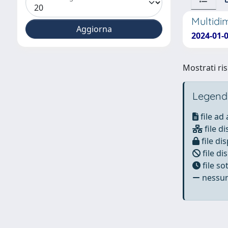
Multidi
2024-01-01
Mostrati ris
Legend
file ad
file di
file dis
file di
file s
nessun 