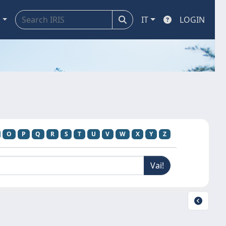
a
IT
LOGIN
O
P
Q
R
S
T
U
V
W
X
Y
Z