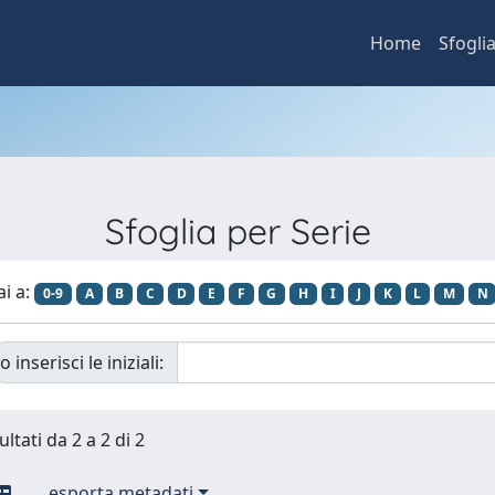
Home
Sfogli
Sfoglia per Serie
ai a:
0-9
A
B
C
D
E
F
G
H
I
J
K
L
M
N
o inserisci le iniziali:
ultati da 2 a 2 di 2
esporta metadati