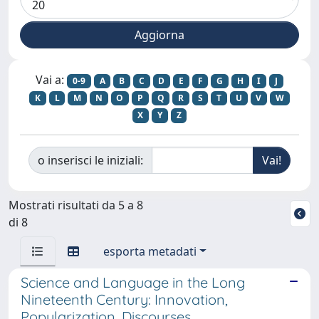
Vai a:
0-9
A
B
C
D
E
F
G
H
I
J
K
L
M
N
O
P
Q
R
S
T
U
V
W
X
Y
Z
o inserisci le iniziali:
Mostrati risultati da 5 a 8
di 8
esporta metadati
Science and Language in the Long
Nineteenth Century: Innovation,
Popularization, Discourses