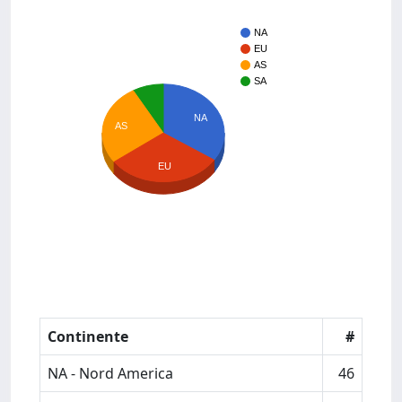
NA
EU
AS
SA
NA
AS
EU
Continente
#
NA - Nord America
46