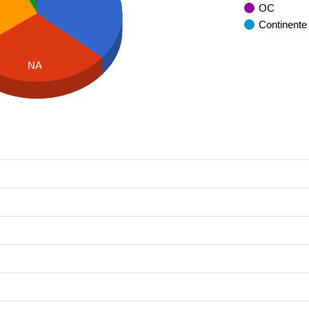
OC
Continente
NA