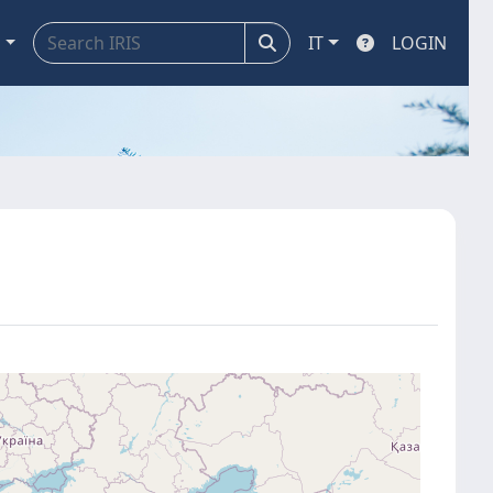
a
IT
LOGIN