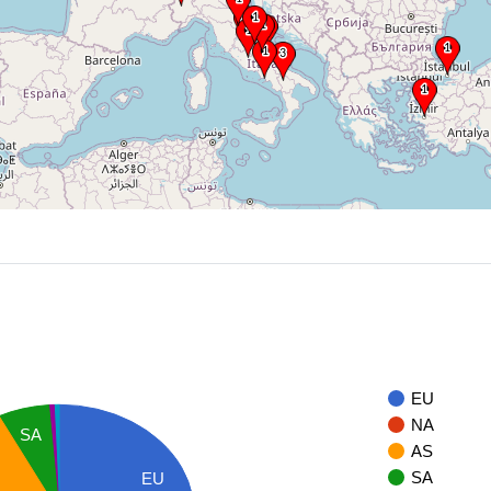
EU
NA
SA
AS
SA
EU