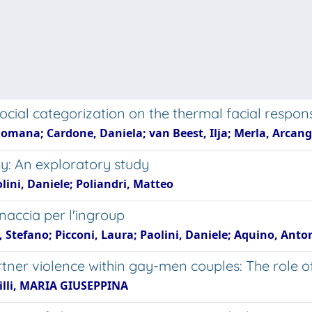
social categorization on the thermal facial respon
Romana; Cardone, Daniela; van Beest, Ilja; Merla, Arcang
y: An exploratory study
olini, Daniele; Poliandri, Matteo
naccia per l'ingroup
Stefano; Picconi, Laura; Paolini, Daniele; Aquino, Anto
rtner violence within gay-men couples: The role o
acilli, MARIA GIUSEPPINA