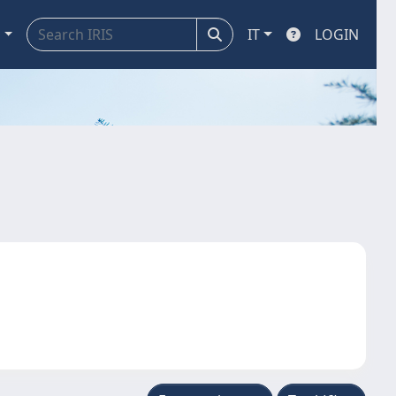
a
IT
LOGIN