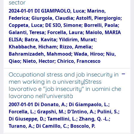
sector
2024-01-01 DI GIAMPAOLO, Luca; Marino,
Federica; Giurgola, Claudia; Astolfi, Piergiorgio;
Coppeta, Luca; DE SIO, Simone; Borrelli, Paola;
Galanti, Teresa; Forcella, Laura; Maiolo, MARIA
ELISA; Batra, Kavita; Yildirim, Murat;
Khabbache, Hicham; Rizzo, Amelia;
Bahramizadeh, Mahmood; Wada, Hiroo; Niu,
Qiao; Nieto, Hector; Chirico, Francesco
Occupational stress and job insecurity in
men working in a university|Stress
lavorativo e "job insecurity" in uomini che
lavorano nell'università
2007-01-01 Di Donato, A.; Di Giampaolo, L.;
Forcella, L.; Grapshi, M.; D'Intino, A.; Pulini, S.;
Di Giuseppe, D.; Tamellini, L.; Zhang, Q. -L.;
Turano, A.; Di Camillo, C.; Boscolo, P.