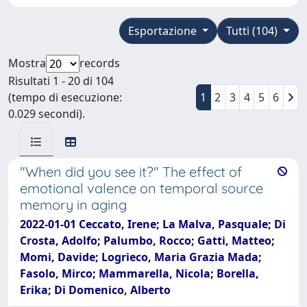
Esportazione
Tutti (104)
Mostra
records
Risultati 1 - 20 di 104
(tempo di esecuzione:
1
2
3
4
5
6
0.029 secondi).
"When did you see it?" The effect of
emotional valence on temporal source
memory in aging
2022-01-01 Ceccato, Irene; La Malva, Pasquale; Di
Crosta, Adolfo; Palumbo, Rocco; Gatti, Matteo;
Momi, Davide; Logrieco, Maria Grazia Mada;
Fasolo, Mirco; Mammarella, Nicola; Borella,
Erika; Di Domenico, Alberto