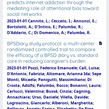
predicts internet addiction through the
mediating role of attentional bias toward
social networks
2023-01-01 Cannito, L.; Ceccato, I.; Annunzi, E.;
Bortolotti, A.; D'Intino, E.; Palumbo, R.;
D'Addario, C.; Di Domenico, A.; Palumbo, R.
BPSDiary study protocol: a multi-center
randomized controlled trial to compare
the efficacy of a BPSD diary vs. standard
care in reducing caregiver's burden
2023-01-01 Pozzi, Federico Emanuele; Calì, Luisa;
D'Antonio, Fabrizia; Altomare, Arianna Ida; Sepe
Monti, Micaela; Panigutti, Massimiliano; Di
Crosta, Adolfo; Palumbo, Rocco; Bonanni, Laura;
Carlucci, Valentina; Bussè, Cinzia; Cagning,
Annachiara; Urso, Daniele; Vilella, Davide;
Logroscino, Giancarlo; Alberoni, Margherita;
Bellinvia, Angelo; Farina, Elisabetta; De Rino,