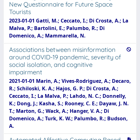
New Questionnaire for Future Space
Tourists
2023-01-01 Gatti, M.; Ceccato, I.; Di Crosta, A.; La
Malva, P.; Bartolini, E.; Palumbo, R.; Di
Domenico, A.; Mammarella, N.
Associations between misinformation
around COVID-19 pandemic, severity of
social isolation, and cognitive
impairment
2021-01-01 Marin, A.; Vives-Rodriguez, A.; Decaro,
R.; Schiloski, K. A.; Hajos, G. P.; Di Crosta, A.;
Ceccato, I.; La Malva, P.; Lahdo, N. C.; Donnelly,
K.; Dong, J.; Kasha, S.; Rooney, C. E.; Dayaw, J. N.
T.; Marton, G.; Wack, A.; Hanger, V. A.; Di
Domenico, A.; Turk, K. W.; Palumbo, R.; Budson,
A.
Automated Affective Computing Based