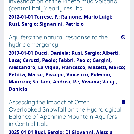
investigation of the Pineto mud volcano
(central Italy): early results
2012-01-01 Torrese, P.; Rainone, Mario Luigi;
Rusi, Sergio; Signanini, Patrizio
Aquifers: the natural response to the
hydric emergency
2017-01-01 Ducci, Daniela; Rusi, Sergio; Alberti,
Luca; Cerutti, Paolo; Fabbri, Paolo; Gargini,
Alessandro; La Vigna, Francesco; Masetti, Marco;
Petitta, Marco; Piscopo, Vincenzo; Polemio,
Maurizio; Sottani, Andrea; Re, Viviana; Valigi,
Daniela
Assessing the Impact of Often
Overlooked Snowfall on the Hydrological
Balance of Apennine Mountain Aquifers
in Central Italy
2025-01-01 Rusi, Sergio; Di Giovanni, Alessia