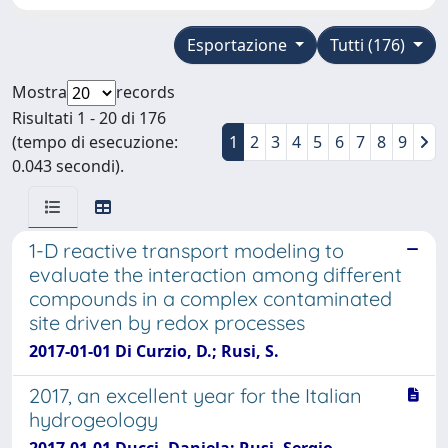
Esportazione
Tutti (176)
Mostra
records
Risultati 1 - 20 di 176
(tempo di esecuzione:
1
2
3
4
5
6
7
8
9
0.043 secondi).
1-D reactive transport modeling to
evaluate the interaction among different
compounds in a complex contaminated
site driven by redox processes
2017-01-01 Di Curzio, D.; Rusi, S.
2017, an excellent year for the Italian
hydrogeology
2017-01-01 Ducci, Daniela; Rusi, Sergio