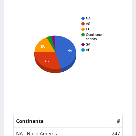
NA
AS
EU
Continente
sconos…
SA
EU
AF
NA
AS
Continente
#
NA - Nord America
247