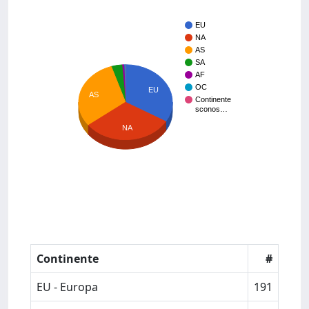
EU
NA
AS
SA
AF
OC
EU
AS
Continente
sconos…
NA
Continente
#
EU - Europa
191