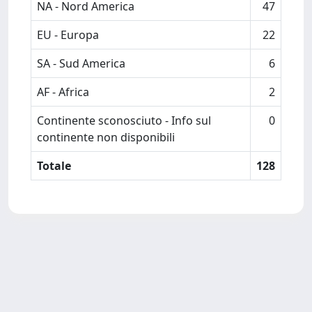
NA - Nord America
47
EU - Europa
22
SA - Sud America
6
AF - Africa
2
Continente sconosciuto - Info sul
0
continente non disponibili
Totale
128
Powered by
IRIS
-
about IRIS
-
Utilizzo dei cookie
Copyright © 2026