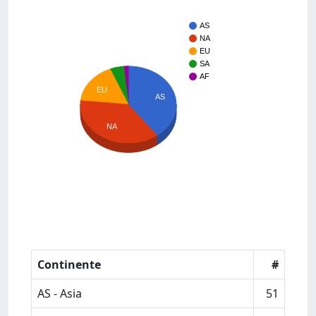
AS
NA
EU
SA
AF
EU
AS
NA
Continente
#
AS - Asia
51