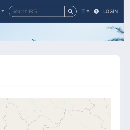
a
IT
LOGIN