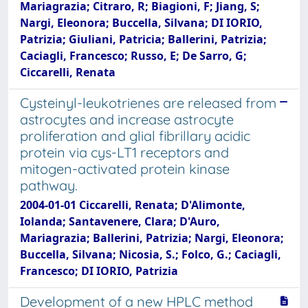
Mariagrazia; Citraro, R; Biagioni, F; Jiang, S;
Nargi, Eleonora; Buccella, Silvana; DI IORIO,
Patrizia; Giuliani, Patricia; Ballerini, Patrizia;
Caciagli, Francesco; Russo, E; De Sarro, G;
Ciccarelli, Renata
Cysteinyl-leukotrienes are released from
astrocytes and increase astrocyte
proliferation and glial fibrillary acidic
protein via cys-LT1 receptors and
mitogen-activated protein kinase
pathway.
2004-01-01 Ciccarelli, Renata; D'Alimonte,
Iolanda; Santavenere, Clara; D'Auro,
Mariagrazia; Ballerini, Patrizia; Nargi, Eleonora;
Buccella, Silvana; Nicosia, S.; Folco, G.; Caciagli,
Francesco; DI IORIO, Patrizia
Development of a new HPLC method