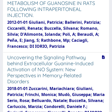
METABOLISM OF GUANOSINE IN RATS
FOLLOWING INTRAPERITONEAL
INJECTION.
2012-01-01 Giuliani, Patricia; Ballerini, Patrizia;
Ciccarelli, Renata; Buccella, Silvana; Romano,
Silvia; D'Alimonte, Iolanda; Poli, A; Beraudi, A;
Peña, E; Jiang, S; Rathbone, Mp; Caciagli,
Francesco; DI IORIO, Patrizia
Uncovering the Signaling Pathway
behind Extracellular Guanine-Induced
Activation of NO System: New
Perspectives in Memory-Related
Disorders
2018-01-01 Zuccarini, Mariachiara; Giuliani,
Patricia; Frinchi, Monica; Mudò, Giuseppa; Maria
Serio, Rosa; Belluardo, Natale; Buccella, Silvana;
Carluccio, Marzia; Condorelli, Daniele F.;