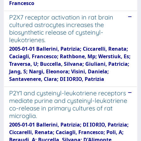
Francesco
P2X7 receptor activation in rat brain
cultured astrocytes increases the
biosynthetic release of cysteinyl-
leukotrienes.
2005-01-01 Ballerini, Patrizia; Ciccarelli, Renata;
Caciagli, Francesco; Rathbone, Mp; Werstiuk, Es;
Traversa, U; Buccella, Silvana; Giuliani, Patricia;
Jang, S; Nargi, Eleonora; Visini, Daniela;
Santavenere, Clara; DI IORIO, Patrizia
P2Y1 and cysteinyl-leukotriene receptors
mediate purine and cysteinyl-leukotriene
co-release in primary cultures of rat
microglia.
2005-01-01 Ballerini, Patrizia; DI IORIO, Patrizia;
Ciccarelli, Renata; Caciagli, Francesco; Poli, A;
Beraudi, A; Buccella, Silvana; D'Alimonte,