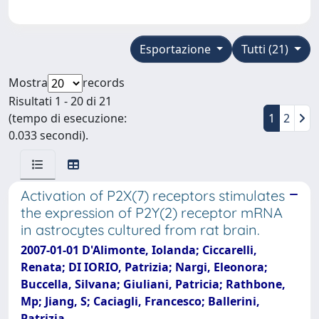
Esportazione
Tutti (21)
Mostra
records
Risultati 1 - 20 di 21
(tempo di esecuzione:
1
2
0.033 secondi).
Activation of P2X(7) receptors stimulates
the expression of P2Y(2) receptor mRNA
in astrocytes cultured from rat brain.
2007-01-01 D'Alimonte, Iolanda; Ciccarelli,
Renata; DI IORIO, Patrizia; Nargi, Eleonora;
Buccella, Silvana; Giuliani, Patricia; Rathbone,
Mp; Jiang, S; Caciagli, Francesco; Ballerini,
Patrizia