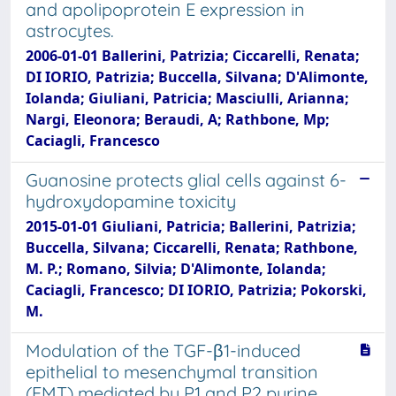
and apolipoprotein E expression in
astrocytes.
2006-01-01 Ballerini, Patrizia; Ciccarelli, Renata;
DI IORIO, Patrizia; Buccella, Silvana; D'Alimonte,
Iolanda; Giuliani, Patricia; Masciulli, Arianna;
Nargi, Eleonora; Beraudi, A; Rathbone, Mp;
Caciagli, Francesco
Guanosine protects glial cells against 6-
hydroxydopamine toxicity
2015-01-01 Giuliani, Patricia; Ballerini, Patrizia;
Buccella, Silvana; Ciccarelli, Renata; Rathbone,
M. P.; Romano, Silvia; D'Alimonte, Iolanda;
Caciagli, Francesco; DI IORIO, Patrizia; Pokorski,
M.
Modulation of the TGF-β1-induced
epithelial to mesenchymal transition
(EMT) mediated by P1 and P2 purine