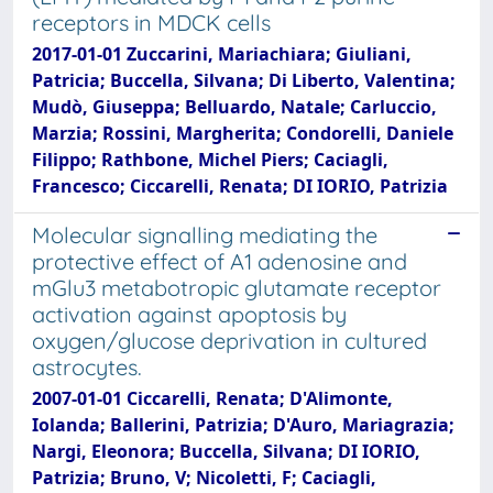
receptors in MDCK cells
2017-01-01 Zuccarini, Mariachiara; Giuliani,
Patricia; Buccella, Silvana; Di Liberto, Valentina;
Mudò, Giuseppa; Belluardo, Natale; Carluccio,
Marzia; Rossini, Margherita; Condorelli, Daniele
Filippo; Rathbone, Michel Piers; Caciagli,
Francesco; Ciccarelli, Renata; DI IORIO, Patrizia
Molecular signalling mediating the
protective effect of A1 adenosine and
mGlu3 metabotropic glutamate receptor
activation against apoptosis by
oxygen/glucose deprivation in cultured
astrocytes.
2007-01-01 Ciccarelli, Renata; D'Alimonte,
Iolanda; Ballerini, Patrizia; D'Auro, Mariagrazia;
Nargi, Eleonora; Buccella, Silvana; DI IORIO,
Patrizia; Bruno, V; Nicoletti, F; Caciagli,