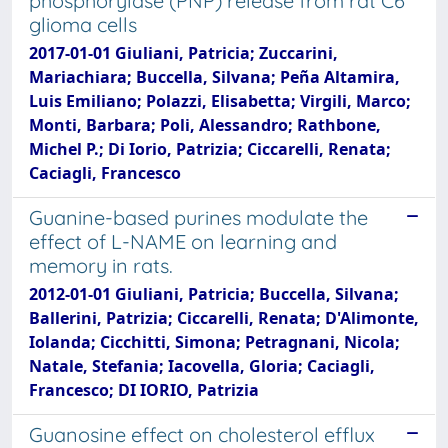
phosphorylase (PNP) release from rat C6
glioma cells
2017-01-01 Giuliani, Patricia; Zuccarini,
Mariachiara; Buccella, Silvana; Peña Altamira,
Luis Emiliano; Polazzi, Elisabetta; Virgili, Marco;
Monti, Barbara; Poli, Alessandro; Rathbone,
Michel P.; Di Iorio, Patrizia; Ciccarelli, Renata;
Caciagli, Francesco
Guanine-based purines modulate the
effect of L-NAME on learning and
memory in rats.
2012-01-01 Giuliani, Patricia; Buccella, Silvana;
Ballerini, Patrizia; Ciccarelli, Renata; D'Alimonte,
Iolanda; Cicchitti, Simona; Petragnani, Nicola;
Natale, Stefania; Iacovella, Gloria; Caciagli,
Francesco; DI IORIO, Patrizia
Guanosine effect on cholesterol efflux