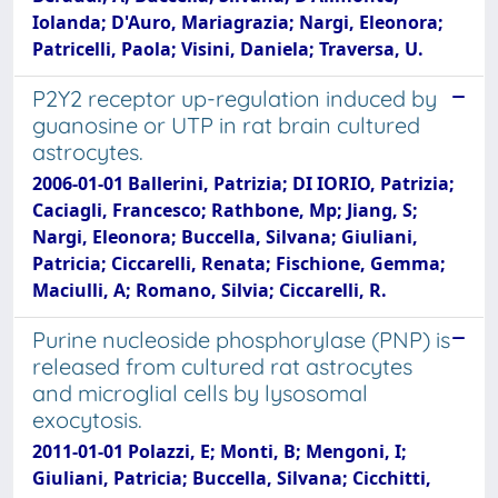
Iolanda; D'Auro, Mariagrazia; Nargi, Eleonora;
Patricelli, Paola; Visini, Daniela; Traversa, U.
P2Y2 receptor up-regulation induced by
guanosine or UTP in rat brain cultured
astrocytes.
2006-01-01 Ballerini, Patrizia; DI IORIO, Patrizia;
Caciagli, Francesco; Rathbone, Mp; Jiang, S;
Nargi, Eleonora; Buccella, Silvana; Giuliani,
Patricia; Ciccarelli, Renata; Fischione, Gemma;
Maciulli, A; Romano, Silvia; Ciccarelli, R.
Purine nucleoside phosphorylase (PNP) is
released from cultured rat astrocytes
and microglial cells by lysosomal
exocytosis.
2011-01-01 Polazzi, E; Monti, B; Mengoni, I;
Giuliani, Patricia; Buccella, Silvana; Cicchitti,