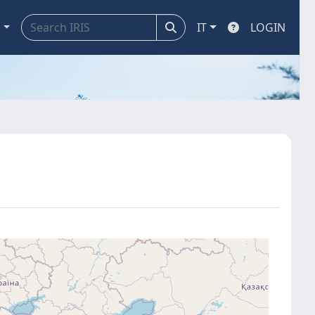
a
IT
LOGIN