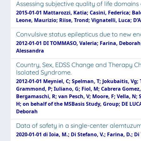
Assessing subjective quality of life domains 
2015-01-01 Mattarozzi, Katia; Casini, Federica; Bal
Leone, Maurizio; Riise, Trond; Vignatelli, Luca; D
Convulsive status epilepticus due to new enc
2012-01-01 DI TOMMASO, Valeria; Farina, Deborah; 
Alessandra
Country, Sex, EDSS Change and Therapy Choi
Isolated Syndrome.
2012-01-01 Meyniel, C; Spelman, T; Jokubaitis, Vg;
Grammond, P; Iuliano, G; Fiol, M; Cabrera Gomez, J
Bergamaschi, R; van Pesch, V; Moore, F; Vella, N; 
H; on behalf of the MSBasis Study, Group; DE LUCA
Deborah
Data of safety in a single-center alemtuzu
2020-01-01 di Ioia, M.; Di Stefano, V.; Farina, D.; D