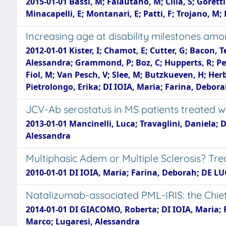
2015-01-01 Bassi, M; Falautano, M; Cilia, S; Gorett
Minacapelli, E; Montanari, E; Patti, F; Trojano, M; 
Increasing age at disability milestones am
2012-01-01 Kister, I; Chamot, E; Cutter, G; Bacon, 
Alessandra; Grammond, P; Boz, C; Hupperts, R; Pete
Fiol, M; Van Pesch, V; Slee, M; Butzkueven, H; He
Pietrolongo, Erika; DI IOIA, Maria; Farina, Debor
JCV-Ab serostatus in MS patients treated 
2013-01-01 Mancinelli, Luca; Travaglini, Daniela;
Alessandra
Multiphasic Adem or Multiple Sclerosis? Tre
2010-01-01 DI IOIA, Maria; Farina, Deborah; DE LU
Natalizumab-associated PML-IRIS: the Chiet
2014-01-01 DI GIACOMO, Roberta; DI IOIA, Maria; F
Marco; Lugaresi, Alessandra