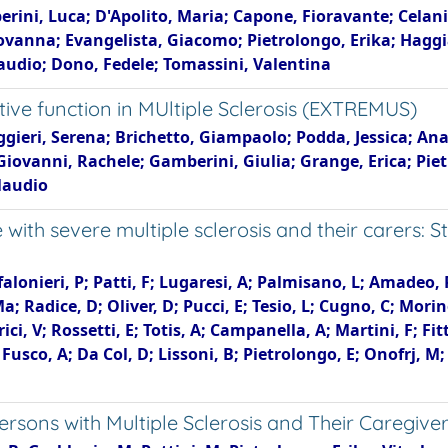
osperini, Luca; D'Apolito, Maria; Capone, Fioravante; Celan
ovanna; Evangelista, Giacomo; Pietrolongo, Erika; Haggia
laudio; Dono, Fedele; Tomassini, Valentina
e function in MUltiple Sclerosis (EXTREMUS)
gieri, Serena; Brichetto, Giampaolo; Podda, Jessica; Anas
iovanni, Rachele; Gamberini, Giulia; Grange, Erica; Piet
laudio
ith severe multiple sclerosis and their carers: 
alonieri, P; Patti, F; Lugaresi, A; Palmisano, L; Amadeo, 
a; Radice, D; Oliver, D; Pucci, E; Tesio, L; Cugno, C; Mori
rici, V; Rossetti, E; Totis, A; Campanella, A; Martini, F; Fi
; Fusco, A; Da Col, D; Lissoni, B; Pietrolongo, E; Onofrj, M;
rsons with Multiple Sclerosis and Their Caregiver