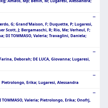
bo, Rg; Amato, Mp; Benin, M; Lugaresi, Alessandra;
uierdo, G; Grand'Maison, F; Duquette, P; Lugaresi,
r Scott, J; Bergamaschi, R; Rio, Me; Verheul, F;
nna; DI TOMMASO, Valeria; Travaglini, Daniela;
; Farina, Deborah; DE LUCA, Giovanna; Lugaresi,
 Pietrolongo, Erika; Lugaresi, Alessandra
I TOMMASO, Valeria; Pietrolongo, Erika; Onofrj,