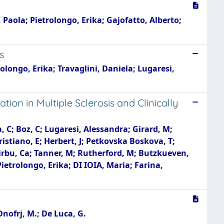
, Paola; Pietrolongo, Erika; Gajofatto, Alberto;
s
longo, Erika; Travaglini, Daniela; Lugaresi,
on in Multiple Sclerosis and Clinically
, C; Boz, C; Lugaresi, Alessandra; Girard, M;
istiano, E; Herbert, J; Petkovska Boskova, T;
Sirbu, Ca; Tanner, M; Rutherford, M; Butzkueven,
etrolongo, Erika; DI IOIA, Maria; Farina,
 Onofrj, M.; De Luca, G.