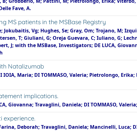
i, B; Grobberio, M; Pattini, M; Pietrolongo, Erika; Viter
Delle Fave, A.
ong MS patients in the MSBase Registry
Te; Jokubaitis, Vg; Hughes, Se; Gray, Om; Trojano, M; Izq
rsen, T; Giuliani, G; Oreja Guevara, C; Iuliano, G; Lechne
rbert, J; with the MSBase, Investigators; DE LUCA, Giova
ah
with Natalizumab
 DI IOIA, Maria; DI TOMMASO, Valeria; Pietrolongo, Erika
atement implications.
CA, Giovanna; Travaglini, Daniela; DI TOMMASO, Valeria;
i experience.
arina, Deborah; Travaglini, Daniela; Mancinelli, Luca; D