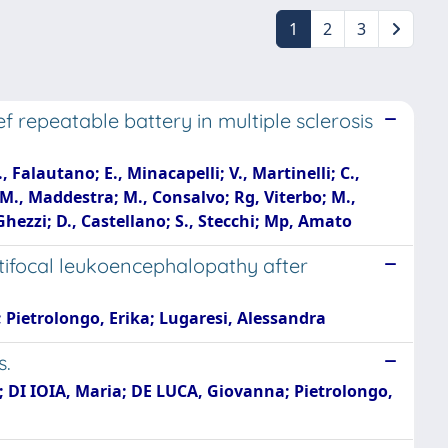
1
2
3
f repeatable battery in multiple sclerosis
., Falautano; E., Minacapelli; V., Martinelli; C.,
 M., Maddestra; M., Consalvo; Rg, Viterbo; M.,
Ghezzi; D., Castellano; S., Stecchi; Mp, Amato
ltifocal leukoencephalopathy after
 Pietrolongo, Erika; Lugaresi, Alessandra
s.
; DI IOIA, Maria; DE LUCA, Giovanna; Pietrolongo,