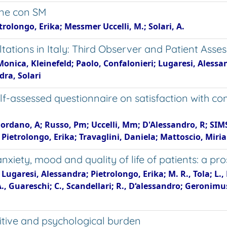
nne con SM
rolongo, Erika; Messmer Uccelli, M.; Solari, A.
ltations in Italy: Third Observer and Patient Ass
onica, Kleinefeld; Paolo, Confalonieri; Lugaresi, Alessan
dra, Solari
f-assessed questionnaire on satisfaction with com
; Giordano, A; Russo, Pm; Uccelli, Mm; D'Alessandro, R; SI
Pietrolongo, Erika; Travaglini, Daniela; Mattoscio, Mir
anxiety, mood and quality of life of patients: a pr
 Lugaresi, Alessandra; Pietrolongo, Erika; M. R., Tola; L., M
; A., Guareschi; C., Scandellari; R., D‘alessandro; Geron
nitive and psychological burden