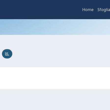
Home
Sfogli
A