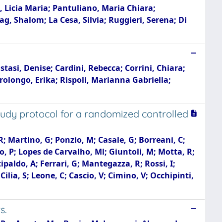
i, Licia Maria; Pantuliano, Maria Chiara;
g, Shalom; La Cesa, Silvia; Ruggieri, Serena; Di
tasi, Denise; Cardini, Rebecca; Corrini, Chiara;
rolongo, Erika; Rispoli, Marianna Gabriella;
Study protocol for a randomized controlled
R; Martino, G; Ponzio, M; Casale, G; Borreani, C;
no, P; Lopes de Carvalho, Ml; Giuntoli, M; Motta, R;
ttipaldo, A; Ferrari, G; Mantegazza, R; Rossi, I;
 Cilia, S; Leone, C; Cascio, V; Cimino, V; Occhipinti,
s.