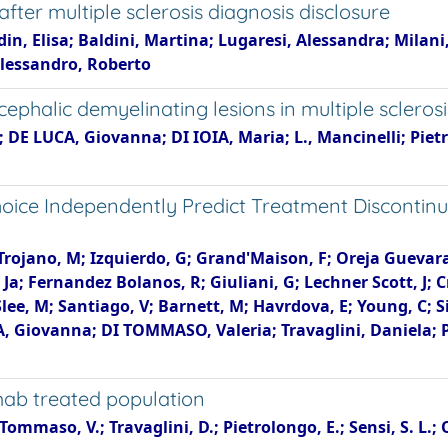
after multiple sclerosis diagnosis disclosure
din, Elisa; Baldini, Martina; Lugaresi, Alessandra; Milani
’Alessandro, Roberto
ephalic demyelinating lesions in multiple sclerosi
DE LUCA, Giovanna; DI IOIA, Maria; L., Mancinelli; Pietro
ce Independently Predict Treatment Discontinuati
 Trojano, M; Izquierdo, G; Grand'Maison, F; Oreja Guevara
a; Fernandez Bolanos, R; Giuliani, G; Lechner Scott, J; Cr
Slee, M; Santiago, V; Barnett, M; Havrdova, E; Young, C; 
, Giovanna; DI TOMMASO, Valeria; Travaglini, Daniela; Pi
mab treated population
i Tommaso, V.; Travaglini, D.; Pietrolongo, E.; Sensi, S. L.;