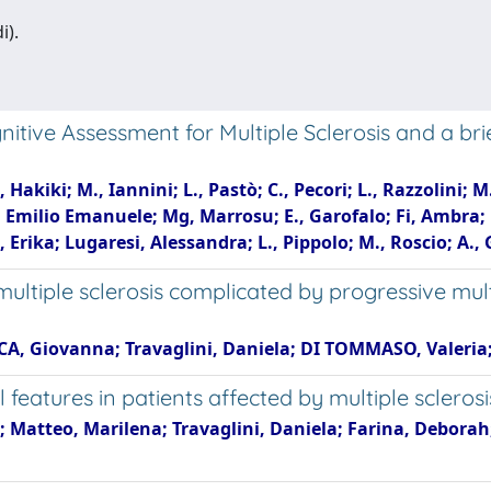
i).
itive Assessment for Multiple Sclerosis and a brie
, Hakiki; M., Iannini; L., Pastò; C., Pecori; L., Razzolini; M
o, Emilio Emanuele; Mg, Marrosu; E., Garofalo; Fi, Ambra;
Erika; Lugaresi, Alessandra; L., Pippolo; M., Roscio; A., 
n multiple sclerosis complicated by progressive mu
CA, Giovanna; Travaglini, Daniela; DI TOMMASO, Valeria;
 features in patients affected by multiple sclerosi
 Matteo, Marilena; Travaglini, Daniela; Farina, Deborah