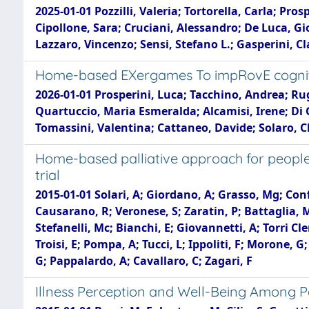
2025-01-01 Pozzilli, Valeria; Tortorella, Carla; Pr
Cipollone, Sara; Cruciani, Alessandro; De Luca, Gi
Lazzaro, Vincenzo; Sensi, Stefano L.; Gasperini, C
Home-based EXergames To impRovE cognitiv
2026-01-01 Prosperini, Luca; Tacchino, Andrea; Rug
Quartuccio, Maria Esmeralda; Alcamisi, Irene; Di G
Tomassini, Valentina; Cattaneo, Davide; Solaro, C
Home-based palliative approach for people w
trial
2015-01-01 Solari, A; Giordano, A; Grasso, Mg; Conf
Causarano, R; Veronese, S; Zaratin, P; Battaglia, M
Stefanelli, Mc; Bianchi, E; Giovannetti, A; Torri Cle
Troisi, E; Pompa, A; Tucci, L; Ippoliti, F; Morone, G
G; Pappalardo, A; Cavallaro, C; Zagari, F
Illness Perception and Well-Being Among Pe