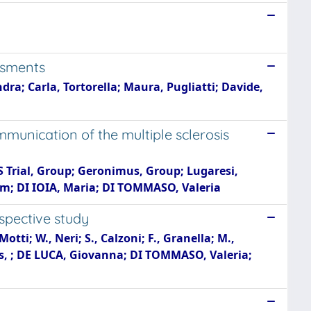
essments
dra; Carla, Tortorella; Maura, Pugliatti; Davide,
munication of the multiple sclerosis
MS Trial, Group; Geronimus, Group; Lugaresi,
iam; DI IOIA, Maria; DI TOMMASO, Valeria
ospective study
otti; W., Neri; S., Calzoni; F., Granella; M.,
imus, ; DE LUCA, Giovanna; DI TOMMASO, Valeria;