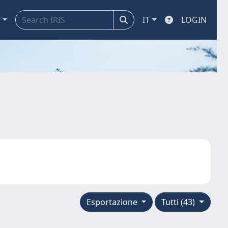
a
IT
LOGIN
Esportazione
Tutti (43)