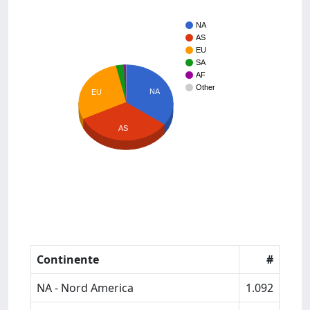
NA
AS
EU
SA
AF
Other
NA
EU
AS
Continente
#
NA - Nord America
1.092