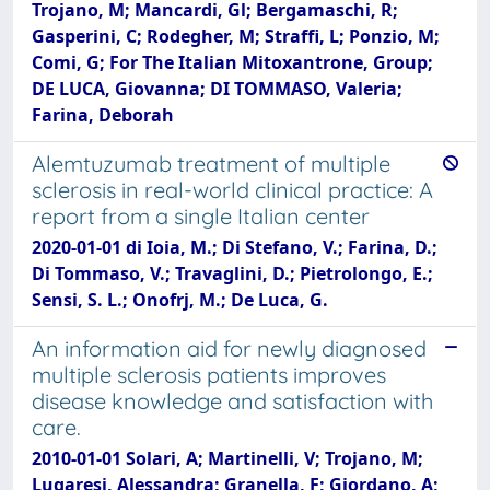
Trojano, M; Mancardi, Gl; Bergamaschi, R;
Gasperini, C; Rodegher, M; Straffi, L; Ponzio, M;
Comi, G; For The Italian Mitoxantrone, Group;
DE LUCA, Giovanna; DI TOMMASO, Valeria;
Farina, Deborah
Alemtuzumab treatment of multiple
sclerosis in real-world clinical practice: A
report from a single Italian center
2020-01-01 di Ioia, M.; Di Stefano, V.; Farina, D.;
Di Tommaso, V.; Travaglini, D.; Pietrolongo, E.;
Sensi, S. L.; Onofrj, M.; De Luca, G.
An information aid for newly diagnosed
multiple sclerosis patients improves
disease knowledge and satisfaction with
care.
2010-01-01 Solari, A; Martinelli, V; Trojano, M;
Lugaresi, Alessandra; Granella, F; Giordano, A;