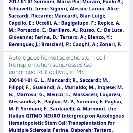
2017-01-01 Sormani, Maria Pia; Muraro, Paolo A.;
Schiavetti, Irene; Signori, Alessio; Laroni, Alice;
Saccardi, Riccardo; Mancardi, Gian Luigi;
Capello, E.; Uccelli, A.; Bagigalupo, F.; Repice, A.
M.; Portaccio, E.; Barillaro, A.; Russo, C.; De Luca,
Giovanna; Farina, D.; Tartaro, A.; Blanco, Y.;
Berenguer, J.; Bresciani, P.; Cuoghi, A.; Zonari, P.
Autologous hematopoietic stem cell
transplantation suppresses Gd-
enhanced MRI activity in MS.
2001-01-01 G. L., Mancardi; R., Saccardi; M.,
Filippi; F., Gualandi; A., Murialdo; M., Inglese; M.
G., Marrosu; G., Meucci; L., Massacesi; Lugaresi,
Alessandra; F., Pagliai; M. P., Sormani; F. Pagliai,
M. P. Sormani; F., Sardanelli; A. Marmont, the
Italian GITMO NEURO Intergroup on Autologous
Hematopoietic Stem Cell Transplantation for
Multiple Sclerosis; Farina, Deborah; Tartaro,