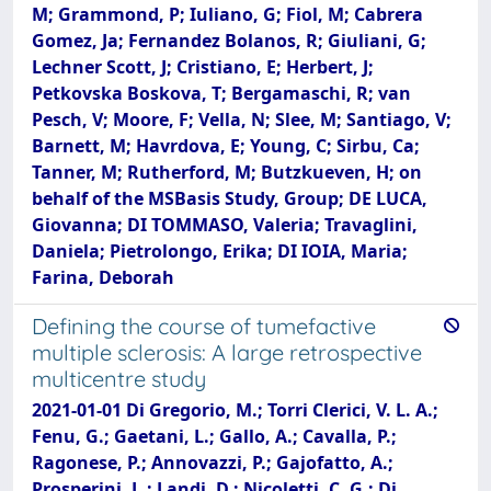
M; Grammond, P; Iuliano, G; Fiol, M; Cabrera
Gomez, Ja; Fernandez Bolanos, R; Giuliani, G;
Lechner Scott, J; Cristiano, E; Herbert, J;
Petkovska Boskova, T; Bergamaschi, R; van
Pesch, V; Moore, F; Vella, N; Slee, M; Santiago, V;
Barnett, M; Havrdova, E; Young, C; Sirbu, Ca;
Tanner, M; Rutherford, M; Butzkueven, H; on
behalf of the MSBasis Study, Group; DE LUCA,
Giovanna; DI TOMMASO, Valeria; Travaglini,
Daniela; Pietrolongo, Erika; DI IOIA, Maria;
Farina, Deborah
Defining the course of tumefactive
multiple sclerosis: A large retrospective
multicentre study
2021-01-01 Di Gregorio, M.; Torri Clerici, V. L. A.;
Fenu, G.; Gaetani, L.; Gallo, A.; Cavalla, P.;
Ragonese, P.; Annovazzi, P.; Gajofatto, A.;
Prosperini, L.; Landi, D.; Nicoletti, C. G.; Di