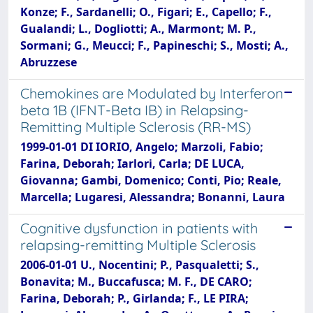
Konze; F., Sardanelli; O., Figari; E., Capello; F.,
Gualandi; L., Dogliotti; A., Marmont; M. P.,
Sormani; G., Meucci; F., Papineschi; S., Mosti; A.,
Abruzzese
Chemokines are Modulated by Interferon
beta 1B (IFNT-Beta IB) in Relapsing-
Remitting Multiple Sclerosis (RR-MS)
1999-01-01 DI IORIO, Angelo; Marzoli, Fabio;
Farina, Deborah; Iarlori, Carla; DE LUCA,
Giovanna; Gambi, Domenico; Conti, Pio; Reale,
Marcella; Lugaresi, Alessandra; Bonanni, Laura
Cognitive dysfunction in patients with
relapsing-remitting Multiple Sclerosis
2006-01-01 U., Nocentini; P., Pasqualetti; S.,
Bonavita; M., Buccafusca; M. F., DE CARO;
Farina, Deborah; P., Girlanda; F., LE PIRA;