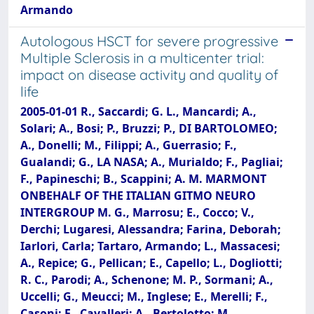
Armando
Autologous HSCT for severe progressive
Multiple Sclerosis in a multicenter trial:
impact on disease activity and quality of
life
2005-01-01 R., Saccardi; G. L., Mancardi; A.,
Solari; A., Bosi; P., Bruzzi; P., DI BARTOLOMEO;
A., Donelli; M., Filippi; A., Guerrasio; F.,
Gualandi; G., LA NASA; A., Murialdo; F., Pagliai;
F., Papineschi; B., Scappini; A. M. MARMONT
ONBEHALF OF THE ITALIAN GITMO NEURO
INTERGROUP M. G., Marrosu; E., Cocco; V.,
Derchi; Lugaresi, Alessandra; Farina, Deborah;
Iarlori, Carla; Tartaro, Armando; L., Massacesi;
A., Repice; G., Pellican; E., Capello; L., Dogliotti;
R. C., Parodi; A., Schenone; M. P., Sormani; A.,
Uccelli; G., Meucci; M., Inglese; E., Merelli; F.,
Casoni; F., Cavalleri; A., Bertolotto; M.,