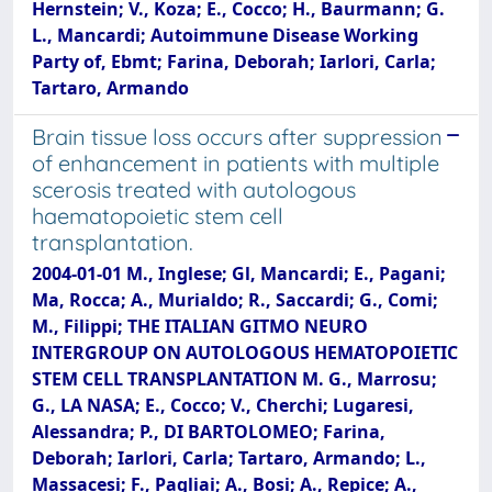
Hernstein; V., Koza; E., Cocco; H., Baurmann; G.
L., Mancardi; Autoimmune Disease Working
Party of, Ebmt; Farina, Deborah; Iarlori, Carla;
Tartaro, Armando
Brain tissue loss occurs after suppression
of enhancement in patients with multiple
scerosis treated with autologous
haematopoietic stem cell
transplantation.
2004-01-01 M., Inglese; Gl, Mancardi; E., Pagani;
Ma, Rocca; A., Murialdo; R., Saccardi; G., Comi;
M., Filippi; THE ITALIAN GITMO NEURO
INTERGROUP ON AUTOLOGOUS HEMATOPOIETIC
STEM CELL TRANSPLANTATION M. G., Marrosu;
G., LA NASA; E., Cocco; V., Cherchi; Lugaresi,
Alessandra; P., DI BARTOLOMEO; Farina,
Deborah; Iarlori, Carla; Tartaro, Armando; L.,
Massacesi; F., Pagliai; A., Bosi; A., Repice; A.,