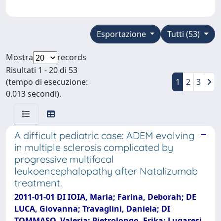
Esportazione
Tutti (53)
Mostra
records
Risultati 1 - 20 di 53
(tempo di esecuzione:
1
2
3
0.013 secondi).
A difficult pediatric case: ADEM evolving
in multiple sclerosis complicated by
progressive multifocal
leukoencephalopathy after Natalizumab
treatment.
2011-01-01 DI IOIA, Maria; Farina, Deborah; DE
LUCA, Giovanna; Travaglini, Daniela; DI
TOMMASO, Valeria; Pietrolongo, Erika; Lugaresi,