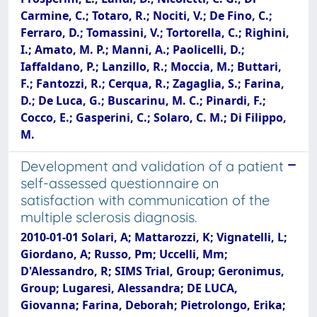
Carmine, C.; Totaro, R.; Nociti, V.; De Fino, C.;
Ferraro, D.; Tomassini, V.; Tortorella, C.; Righini,
I.; Amato, M. P.; Manni, A.; Paolicelli, D.;
Iaffaldano, P.; Lanzillo, R.; Moccia, M.; Buttari,
F.; Fantozzi, R.; Cerqua, R.; Zagaglia, S.; Farina,
D.; De Luca, G.; Buscarinu, M. C.; Pinardi, F.;
Cocco, E.; Gasperini, C.; Solaro, C. M.; Di Filippo,
M.
Development and validation of a patient
self-assessed questionnaire on
satisfaction with communication of the
multiple sclerosis diagnosis.
2010-01-01 Solari, A; Mattarozzi, K; Vignatelli, L;
Giordano, A; Russo, Pm; Uccelli, Mm;
D'Alessandro, R; SIMS Trial, Group; Geronimus,
Group; Lugaresi, Alessandra; DE LUCA,
Giovanna; Farina, Deborah; Pietrolongo, Erika;