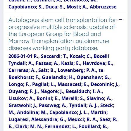
Capobianco; S., Duca; S., Mosti; A., Abbruzzese
Autologous stem cell transplantation for
progressive multiple sclerosis: update of
the European Group for Blood and
Marrow Transplantation autoimmune
diseases working party database.
2006-01-01 R., Saccardi; T., Kozak; C., Bocelli
Tyndall; A., Fassas; A., Kazis; E., Havrdova; E.,
Carreras; A., Saiz; B., Lowenberg; P. A., te
Boekhorst; F., Gualandio; H., Openshaw; G.,
Longo; F., Pagliai; L., Massacesi; E., Deconink; J.,
Ouyang; F. J., Nagore; J., Besalduch; I. A.,
Lisukov; A., Bonini; E., Merelli; S., Slavino; A.,
Gratwohl; J., Passweg; A., Tyndall; A. J., Steck;
M., Andolina; M., Capobianco; J. L., Martin;
Lugaresi, Alessandra; G., Meucci; R. A., Saez; R.
E., Clark; M. N., Fernandez; L., Fouillard; B.,