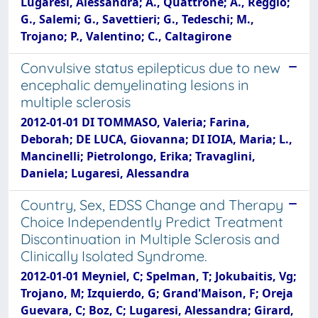
Lugaresi, Alessandra; A., Quattrone; A., Reggio;
G., Salemi; G., Savettieri; G., Tedeschi; M.,
Trojano; P., Valentino; C., Caltagirone
Convulsive status epilepticus due to new
encephalic demyelinating lesions in
multiple sclerosis
2012-01-01 DI TOMMASO, Valeria; Farina,
Deborah; DE LUCA, Giovanna; DI IOIA, Maria; L.,
Mancinelli; Pietrolongo, Erika; Travaglini,
Daniela; Lugaresi, Alessandra
Country, Sex, EDSS Change and Therapy
Choice Independently Predict Treatment
Discontinuation in Multiple Sclerosis and
Clinically Isolated Syndrome.
2012-01-01 Meyniel, C; Spelman, T; Jokubaitis, Vg;
Trojano, M; Izquierdo, G; Grand'Maison, F; Oreja
Guevara, C; Boz, C; Lugaresi, Alessandra; Girard,