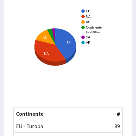
EU
NA
AS
Continente
sconos…
SA
AS
EU
AF
NA
Continente
#
EU - Europa
89