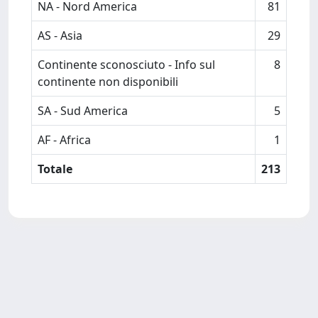
NA - Nord America
81
AS - Asia
29
Continente sconosciuto - Info sul
8
continente non disponibili
SA - Sud America
5
AF - Africa
1
Totale
213
Powered by
IRIS
-
about IRIS
-
Utilizzo dei cookie
Copyright © 2026