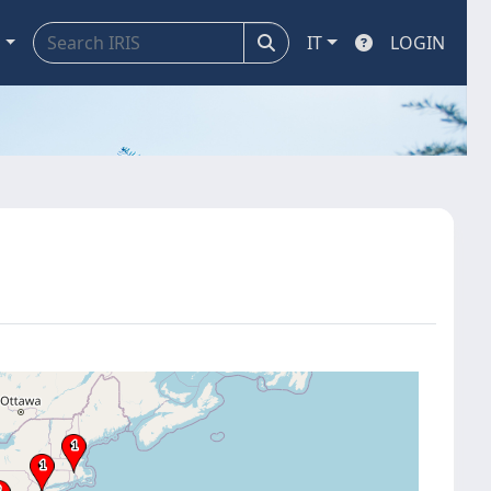
a
IT
LOGIN