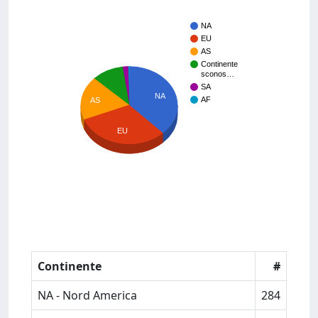
NA
EU
AS
Continente
sconos…
SA
NA
AF
AS
EU
Continente
#
NA - Nord America
284