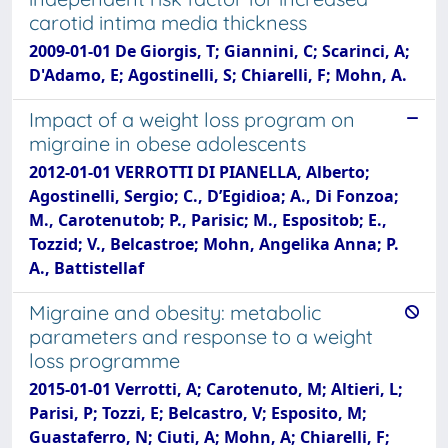
carotid intima media thickness
2009-01-01 De Giorgis, T; Giannini, C; Scarinci, A;
D'Adamo, E; Agostinelli, S; Chiarelli, F; Mohn, A.
Impact of a weight loss program on
migraine in obese adolescents
2012-01-01 VERROTTI DI PIANELLA, Alberto;
Agostinelli, Sergio; C., D’Egidioa; A., Di Fonzoa;
M., Carotenutob; P., Parisic; M., Espositob; E.,
Tozzid; V., Belcastroe; Mohn, Angelika Anna; P.
A., Battistellaf
Migraine and obesity: metabolic
parameters and response to a weight
loss programme
2015-01-01 Verrotti, A; Carotenuto, M; Altieri, L;
Parisi, P; Tozzi, E; Belcastro, V; Esposito, M;
Guastaferro, N; Ciuti, A; Mohn, A; Chiarelli, F;