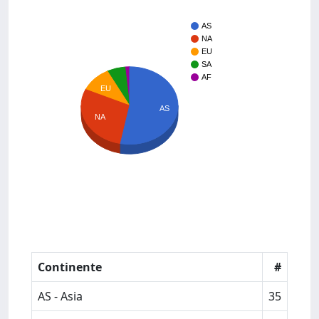
AS
NA
EU
SA
AF
EU
AS
NA
Continente
#
AS - Asia
35