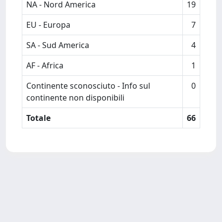
NA - Nord America
19
EU - Europa
7
SA - Sud America
4
AF - Africa
1
Continente sconosciuto - Info sul
0
continente non disponibili
Totale
66
Powered by
IRIS
-
about IRIS
-
Utilizzo dei cookie
Copyright © 2026