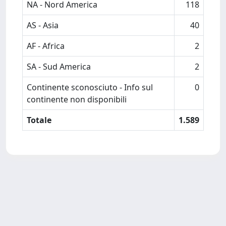
NA - Nord America
118
AS - Asia
40
AF - Africa
2
SA - Sud America
2
Continente sconosciuto - Info sul
0
continente non disponibili
Totale
1.589
Powered by
IRIS
-
about IRIS
-
Utilizzo dei cookie
Copyright © 2026