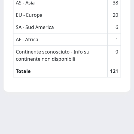
AS - Asia
38
EU - Europa
20
SA - Sud America
6
AF - Africa
1
Continente sconosciuto - Info sul
0
continente non disponibili
Totale
121
Powered by
IRIS
-
about IRIS
-
Utilizzo dei cookie
Copyright © 2026