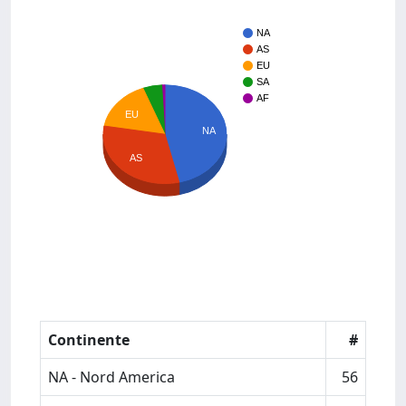
NA
AS
EU
SA
AF
EU
NA
AS
Continente
#
NA - Nord America
56