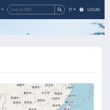
a
IT
LOGIN