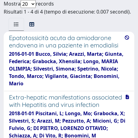
Mostra
records
Risultati 1 - 4 di 4 (tempo di esecuzione: 0.007 secondi).
Epatotossicità acuta da amiodarone
endovena in una paziente in emodialisi
2016-01-01 Bucco, Silvia; Arazzi, Marta; Giunta,
Federica; Grabocka, Xhensila; Longo, MARIA
OLIMPIA; Silvestri, Simona; Spetrino, Nicola;
Tondo, Marco; Vigilante, Giacinta; Bonomini,
Mario
Extra-hepatic manifestations associated
with Hepatitis and virus infection
2018-01-01 Piscitani, L; Longo, Mo; Grabocka, X;
Silvestri, S; Arazzi, M; Pezzutto, A; Micioni, G; Di
Fulvio, G; DI PIETRO, LORENZO OTTAVIO;
Schiazza, A; Di Vito, R; Bonomini, M