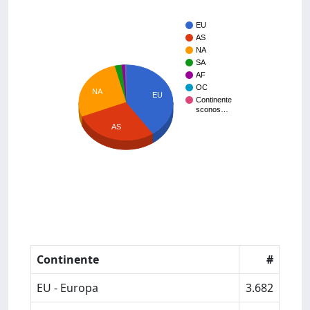
EU
AS
NA
SA
AF
OC
NA
EU
Continente
sconos…
AS
Continente
#
EU - Europa
3.682