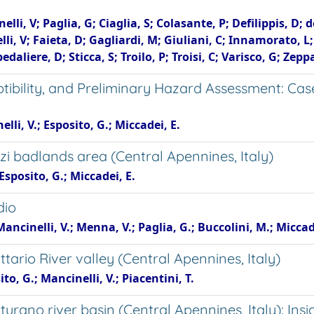
elli, V; Paglia, G; Ciaglia, S; Colasante, P; Defilippis, D; d
telli, V; Faieta, D; Gagliardi, M; Giuliani, C; Innamorato,
edaliere, D; Sticca, S; Troilo, P; Troisi, C; Varisco, G; Zep
tibility, and Preliminary Hazard Assessment: Ca
nelli, V.; Esposito, G.; Miccadei, E.
i badlands area (Central Apennines, Italy)
 Esposito, G.; Miccadei, E.
dio
Mancinelli, V.; Menna, V.; Paglia, G.; Buccolini, M.; Miccade
tario River valley (Central Apennines, Italy)
ito, G.; Mancinelli, V.; Piacentini, T.
turano river basin (Central Apennines, Italy): Insi