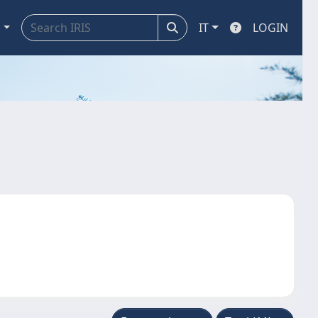
a
IT
LOGIN