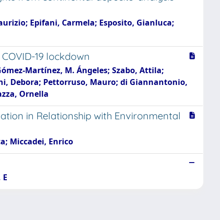
aurizio; Epifani, Carmela; Esposito, Gianluca;
he COVID-19 lockdown
 Gómez-Martínez, M. Ángeles; Szabo, Attila;
ani, Debora; Pettorruso, Mauro; di Giannantonio,
azza, Ornella
ion in Relationship with Environmental
ca; Miccadei, Enrico
 E