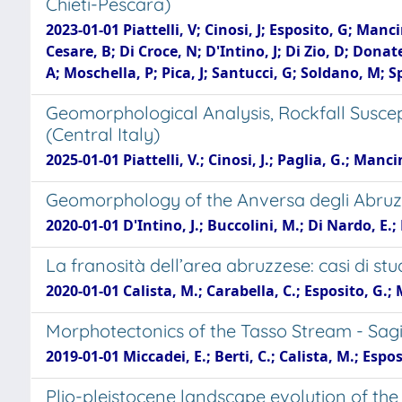
Chieti-Pescara)
2023-01-01 Piattelli, V; Cinosi, J; Esposito, G; Mancin
Cesare, B; Di Croce, N; D'Intino, J; Di Zio, D; Dona
A; Moschella, P; Pica, J; Santucci, G; Soldano, M; Sp
Geomorphological Analysis, Rockfall Suscep
(Central Italy)
2025-01-01 Piattelli, V.; Cinosi, J.; Paglia, G.; Manci
Geomorphology of the Anversa degli Abruzz
2020-01-01 D'Intino, J.; Buccolini, M.; Di Nardo, E.;
La franosità dell’area abruzzese: casi di stu
2020-01-01 Calista, M.; Carabella, C.; Esposito, G.; 
Morphotectonics of the Tasso Stream - Sagit
2019-01-01 Miccadei, E.; Berti, C.; Calista, M.; Espos
Plio-pleistocene landscape evolution of the 