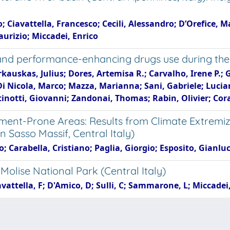
; Ciavattella, Francesco; Cecili, Alessandro; D’Orefice, M
aurizio; Miccadei, Enrico
e- and performance-enhancing drugs use during t
urkauskas, Julius; Dores, Artemisa R.; Carvalho, Irene P.;
Di Nicola, Marco; Mazza, Marianna; Sani, Gabriele; Luci
tinotti, Giovanni; Zandonai, Thomas; Rabin, Olivier; Cor
nt-Prone Areas: Results from Climate Extremizat
n Sasso Massif, Central Italy)
; Carabella, Cristiano; Paglia, Giorgio; Esposito, Gianlu
Molise National Park (Central Italy)
avattella, F; D'Amico, D; Sulli, C; Sammarone, L; Miccadei,