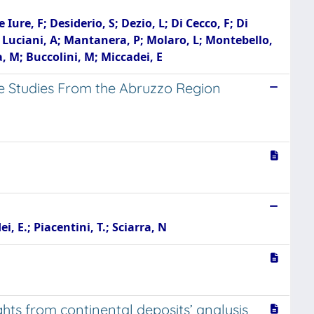
e Iure, F; Desiderio, S; Dezio, L; Di Cecco, F; Di
 L; Luciani, A; Mantanera, P; Molaro, L; Montebello,
pa, M; Buccolini, M; Miccadei, E
se Studies From the Abruzzo Region
i, E.; Piacentini, T.; Sciarra, N
ghts from continental deposits’ analysis