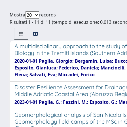
Mostra
records
Risultati 1 - 11 di 11 (tempo di esecuzione: 0.013 second
A multidisciplinary approach to the study 
Biology in the Tremiti Islands (Southern Adria
2020-01-01 Paglia, Giorgio; Bergamin, Luisa; Buccol
Esposito, Gianluca; Federico, Daniela; Mancinelli,
Elena; Salvati, Eva; Miccadei, Enrico
Disaster Resilience Assessment for Drain
Middle Adriatic Coastal Area (Abruzzo Regio
2023-01-01 Paglia, G.; Fazzini, M.; Esposito, G.; Man
Geomorphological analysis of San Nicola Is
Geomorphology field camps of the MSc in Ge