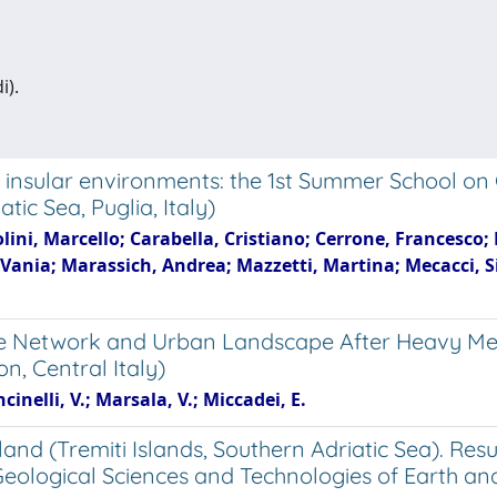
i).
of insular environments: the 1st Summer School 
tic Sea, Puglia, Italy)
ini, Marcello; Carabella, Cristiano; Cerrone, Francesco; L
 Vania; Marassich, Andrea; Mazzetti, Martina; Mecacci, Si
age Network and Urban Landscape After Heavy Met
n, Central Italy)
cinelli, V.; Marsala, V.; Miccadei, E.
land (Tremiti Islands, Southern Adriatic Sea). Re
ological Sciences and Technologies of Earth and 