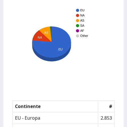
EU
NA
AS
SA
AF
AS
Other
NA
EU
Continente
#
EU - Europa
2.853