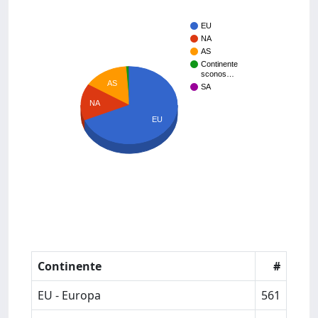
EU
NA
AS
Continente
sconos…
AS
SA
NA
EU
Continente
#
EU - Europa
561