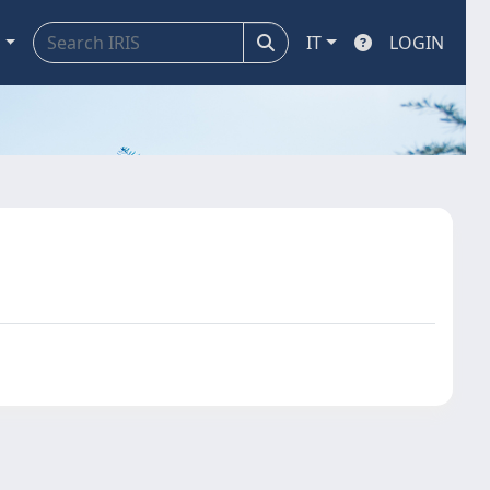
a
IT
LOGIN