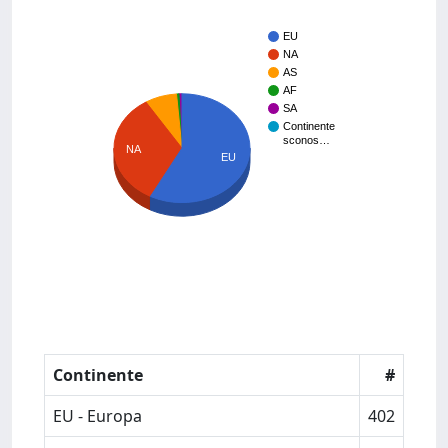
EU
NA
AS
AF
SA
Continente
sconos…
NA
EU
Continente
#
EU - Europa
402