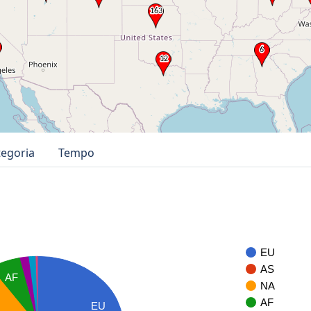
tegoria
Tempo
EU
AS
AF
NA
AF
EU