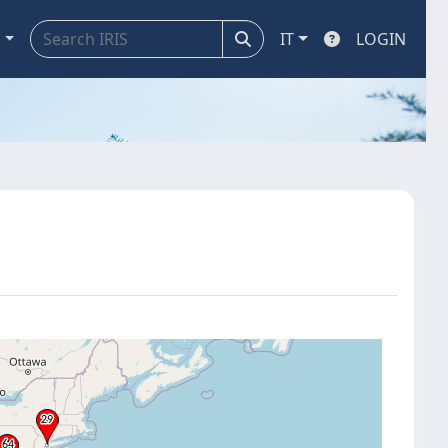
a
IT
LOGIN