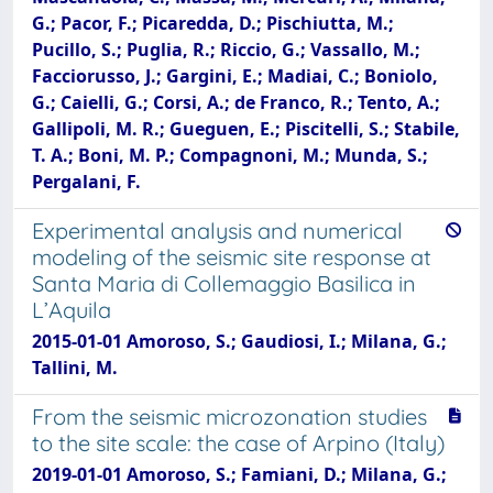
G.; Pacor, F.; Picaredda, D.; Pischiutta, M.;
Pucillo, S.; Puglia, R.; Riccio, G.; Vassallo, M.;
Facciorusso, J.; Gargini, E.; Madiai, C.; Boniolo,
G.; Caielli, G.; Corsi, A.; de Franco, R.; Tento, A.;
Gallipoli, M. R.; Gueguen, E.; Piscitelli, S.; Stabile,
T. A.; Boni, M. P.; Compagnoni, M.; Munda, S.;
Pergalani, F.
Experimental analysis and numerical
modeling of the seismic site response at
Santa Maria di Collemaggio Basilica in
L’Aquila
2015-01-01 Amoroso, S.; Gaudiosi, I.; Milana, G.;
Tallini, M.
From the seismic microzonation studies
to the site scale: the case of Arpino (Italy)
2019-01-01 Amoroso, S.; Famiani, D.; Milana, G.;