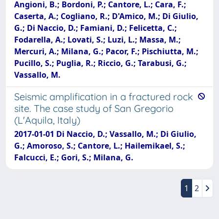
Angioni, B.; Bordoni, P.; Cantore, L.; Cara, F.;
Caserta, A.; Cogliano, R.; D'Amico, M.; Di Giulio,
G.; Di Naccio, D.; Famiani, D.; Felicetta, C.;
Fodarella, A.; Lovati, S.; Luzi, L.; Massa, M.;
Mercuri, A.; Milana, G.; Pacor, F.; Pischiutta, M.;
Pucillo, S.; Puglia, R.; Riccio, G.; Tarabusi, G.;
Vassallo, M.
Seismic amplification in a fractured rock
site. The case study of San Gregorio
(L'Aquila, Italy)
2017-01-01 Di Naccio, D.; Vassallo, M.; Di Giulio,
G.; Amoroso, S.; Cantore, L.; Hailemikael, S.;
Falcucci, E.; Gori, S.; Milana, G.
1
2