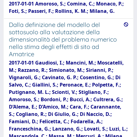
2017-01-01 Amoroso, S.; Comina, C.; Monaco, P.;
Foti, S.; Passeri, F.; Rollins, K. M.; Milana, G.
Dalla definizione del modello del
sottosuolo alla valutazione della
dimensionalità del problema numerico
nella stima degli effetti di sito ad
Amatrice
2017-01-01 Gaudiosi, I.; Mancini, M.; Moscatelli,
M.; Razzano, R.; Simionato, M.; Sirianni, P.;
Vignaroli, G.; Cavinato, G. P.; Cosentino, G.; Di
Salvo, C.; Giallini, S.; Peronace, E.; Polpetta, F.;
Putignano, M. L.; Scionti, V.; Stigliano, F.;
Amoroso, S.; Bordoni, P.; Bucci, A.; Cultrera, G.;
D’Alema, E.; D’Amico, M.; Cara, F.; Carannante,
S.; Cogliano, R.; Di Giulio, G.; Di Naccio, D.;
Famiani, D.; Felicetta, C.; Fodarella, A.;
Franceschina, G.; Lanzano, G.; Lovati, S.; Luzi, L.;
Mascandola, C.; Massa, M.; Mercuri, A.; Milana,