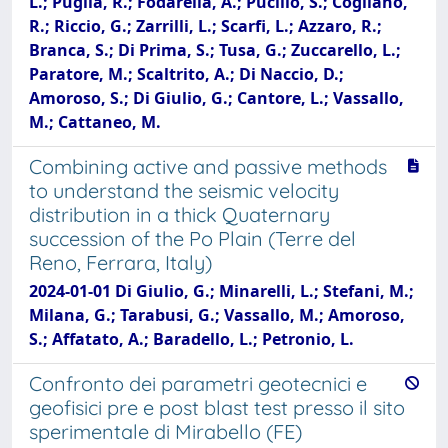
L.; Puglia, R.; Fodarella, A.; Pucillo, S.; Cogliano,
R.; Riccio, G.; Zarrilli, L.; Scarfi, L.; Azzaro, R.;
Branca, S.; Di Prima, S.; Tusa, G.; Zuccarello, L.;
Paratore, M.; Scaltrito, A.; Di Naccio, D.;
Amoroso, S.; Di Giulio, G.; Cantore, L.; Vassallo,
M.; Cattaneo, M.
Combining active and passive methods
to understand the seismic velocity
distribution in a thick Quaternary
succession of the Po Plain (Terre del
Reno, Ferrara, Italy)
2024-01-01 Di Giulio, G.; Minarelli, L.; Stefani, M.;
Milana, G.; Tarabusi, G.; Vassallo, M.; Amoroso,
S.; Affatato, A.; Baradello, L.; Petronio, L.
Confronto dei parametri geotecnici e
geofisici pre e post blast test presso il sito
sperimentale di Mirabello (FE)