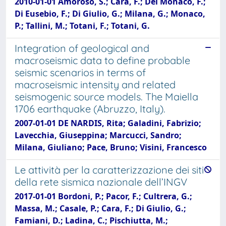
2010-01-01 Amoroso, S.; Cara, F.; Del Monaco, F.;
Di Eusebio, F.; Di Giulio, G.; Milana, G.; Monaco,
P.; Tallini, M.; Totani, F.; Totani, G.
Integration of geological and
macroseismic data to define probable
seismic scenarios in terms of
macroseismic intensity and related
seismogenic source models. The Maiella
1706 earthquake (Abruzzo, Italy).
2007-01-01 DE NARDIS, Rita; Galadini, Fabrizio;
Lavecchia, Giuseppina; Marcucci, Sandro;
Milana, Giuliano; Pace, Bruno; Visini, Francesco
Le attività per la caratterizzazione dei siti
della rete sismica nazionale dell’INGV
2017-01-01 Bordoni, P.; Pacor, F.; Cultrera, G.;
Massa, M.; Casale, P.; Cara, F.; Di Giulio, G.;
Famiani, D.; Ladina, C.; Pischiutta, M.;