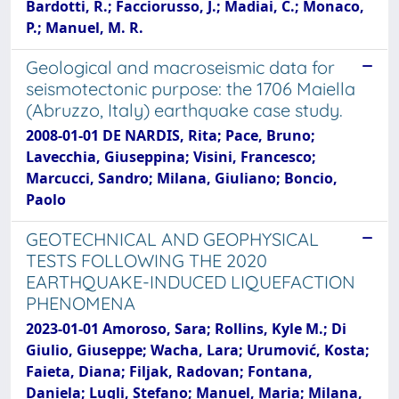
Bardotti, R.; Facciorusso, J.; Madiai, C.; Monaco,
P.; Manuel, M. R.
Geological and macroseismic data for
seismotectonic purpose: the 1706 Maiella
(Abruzzo, Italy) earthquake case study.
2008-01-01 DE NARDIS, Rita; Pace, Bruno;
Lavecchia, Giuseppina; Visini, Francesco;
Marcucci, Sandro; Milana, Giuliano; Boncio,
Paolo
GEOTECHNICAL AND GEOPHYSICAL
TESTS FOLLOWING THE 2020
EARTHQUAKE-INDUCED LIQUEFACTION
PHENOMENA
2023-01-01 Amoroso, Sara; Rollins, Kyle M.; Di
Giulio, Giuseppe; Wacha, Lara; Urumović, Kosta;
Faieta, Diana; Filjak, Radovan; Fontana,
Daniela; Lugli, Stefano; Manuel, Maria; Milana,