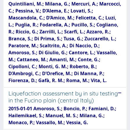
Quintiliani, M.; Milana, G.; Mercuri, A.; Marcocci,
C.; Pessina, V.; D’Alema, E.; Lovati, S.;
Mascandola, C.; D’Amico, M.; Felicetta, C.; Luzi,
L.; Puglia, R.; Fodarella, A.; Pucillo, S.; Cogliano,
R.; Riccio, G.; Zarrilli, L.; Scarfi, L.; Azzaro, R.;
Branca, S.; Di Prima, S.; Tusa, G.; Zuccarello, L.;
Paratore, M.; Scaltrito, A.; Di Naccio, D.;
Amoroso, S.; Di Giulio, G.; Cantore, L.; Vassallo,
M.; Cattaneo, M.; Amanti, M.; Conte, G.;
Cipolloni, C.; Monti, G. M.; Roberto, B.;
D’Ambrogi, C.; D’Orefice, M.; Di Manna, P.;
Fiorenza, D.; Gafà, R. M.; Roma, M.; Vita, L.
Liquefaction assessment by in situ testing
in the Fucino plain (central Italy)
2015-01-01 Amoroso, S.; Boncio, P.; Famiani, D.;
Hailemikael, S.; Manuel, M. S.; Milana, G.;
Monaco, P.; Vassallo, M.; Vessia, G.