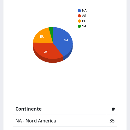
NA
AS
EU
SA
EU
NA
AS
Continente
#
NA - Nord America
35