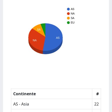
AS
NA
SA
EU
SA
AS
NA
Continente
#
AS - Asia
22