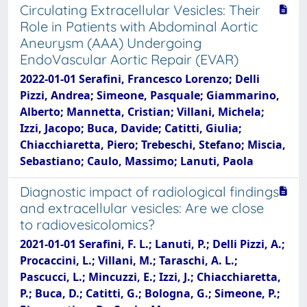
Circulating Extracellular Vesicles: Their
Role in Patients with Abdominal Aortic
Aneurysm (AAA) Undergoing
EndoVascular Aortic Repair (EVAR)
2022-01-01 Serafini, Francesco Lorenzo; Delli
Pizzi, Andrea; Simeone, Pasquale; Giammarino,
Alberto; Mannetta, Cristian; Villani, Michela;
Izzi, Jacopo; Buca, Davide; Catitti, Giulia;
Chiacchiaretta, Piero; Trebeschi, Stefano; Miscia,
Sebastiano; Caulo, Massimo; Lanuti, Paola
Diagnostic impact of radiological findings
and extracellular vesicles: Are we close
to radiovesicolomics?
2021-01-01 Serafini, F. L.; Lanuti, P.; Delli Pizzi, A.;
Procaccini, L.; Villani, M.; Taraschi, A. L.;
Pascucci, L.; Mincuzzi, E.; Izzi, J.; Chiacchiaretta,
P.; Buca, D.; Catitti, G.; Bologna, G.; Simeone, P.;