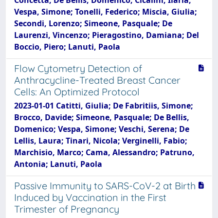
Vespa, Simone; Tonelli, Federico; Miscia, Giulia;
Secondi, Lorenzo; Simeone, Pasquale; De
Laurenzi, Vincenzo; Pieragostino, Damiana; Del
Boccio, Piero; Lanuti, Paola
Flow Cytometry Detection of
Anthracycline-Treated Breast Cancer
Cells: An Optimized Protocol
2023-01-01 Catitti, Giulia; De Fabritiis, Simone;
Brocco, Davide; Simeone, Pasquale; De Bellis,
Domenico; Vespa, Simone; Veschi, Serena; De
Lellis, Laura; Tinari, Nicola; Verginelli, Fabio;
Marchisio, Marco; Cama, Alessandro; Patruno,
Antonia; Lanuti, Paola
Passive Immunity to SARS-CoV-2 at Birth
Induced by Vaccination in the First
Trimester of Pregnancy