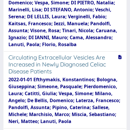
Domenico; Vespa, Simone; DI PIETRO, Natalia;
Marinelli, Lisa; DI STEFANO, Antonio; Veschi,
Serena; DE LELLIS, Laura; Verginelli, Fabio;
Kaitsas, Francesco; Iezzi, Manuela; Pandolfi,
Assunta; Visone, Rosa; Tinari, Nicola; Caruana,
Ignazio; DI IANNI, Mauro; Cama, Alessandro;
Lanuti, Paola; Florio, Rosalba
Circulating Extracellular Vesicles Are
Increased in Newly Diagnosed Celiac
Disease Patients
2022-01-01 Efthymakis, Konstantinos; Bologna,
Giuseppina; Simeone, Pasquale; Pierdomenico,
Laura; Catitti, Giulia; Vespa, Simone; Milano,
Angelo; De Bellis, Domenico; Laterza, Francesco;
Pandolfi, Assunta; Pipino, Caterina; Sallese,
Michele; Marchisio, Marco; Miscia, Sebastiano;
Neri, Matteo; Lanuti, Paola