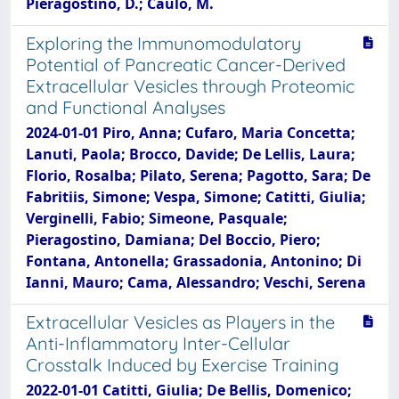
Pieragostino, D.; Caulo, M.
Exploring the Immunomodulatory
Potential of Pancreatic Cancer-Derived
Extracellular Vesicles through Proteomic
and Functional Analyses
2024-01-01 Piro, Anna; Cufaro, Maria Concetta;
Lanuti, Paola; Brocco, Davide; De Lellis, Laura;
Florio, Rosalba; Pilato, Serena; Pagotto, Sara; De
Fabritiis, Simone; Vespa, Simone; Catitti, Giulia;
Verginelli, Fabio; Simeone, Pasquale;
Pieragostino, Damiana; Del Boccio, Piero;
Fontana, Antonella; Grassadonia, Antonino; Di
Ianni, Mauro; Cama, Alessandro; Veschi, Serena
Extracellular Vesicles as Players in the
Anti-Inflammatory Inter-Cellular
Crosstalk Induced by Exercise Training
2022-01-01 Catitti, Giulia; De Bellis, Domenico;