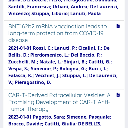
Santilli, Francesca; Urbani, Andrea; De Laurenzi,
Vincenzo; Stuppia, Liborio; Lanuti, Paola
BNT162b2 mRNA vaccination leads to
long-term protection from COVID-19
disease
2021-01-01 Rossi, C.; Lanuti, P.; Cicalini, I.; De
Bellis, D.; Pierdomenico, L.; Del Boccio, P.;
Zucchelli, M.; Natale, L.; Sinjari, B.; Catitti, G.;
Vespa, S.; Simeone, P.; Bologna, G.; Bucci, I.;
Falasca, K.; Vecchiet, J.; Stuppia, L.; De Laurenzi,
V.; Pieragostino, D.
CAR-T-Derived Extracellular Vesicles: A
Promising Development of CAR-T Anti-
Tumor Therapy
2023-01-01 Pagotto, Sara; Simeone, Pasquale;
Brocco, Davide; Catitti, Giulia; DE BELLIS,