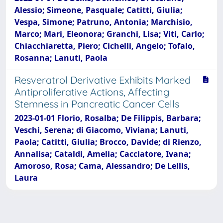
Alessio; Simeone, Pasquale; Catitti, Giulia;
Vespa, Simone; Patruno, Antonia; Marchisio,
Marco; Mari, Eleonora; Granchi, Lisa; Viti, Carlo;
Chiacchiaretta, Piero; Cichelli, Angelo; Tofalo,
Rosanna; Lanuti, Paola
Resveratrol Derivative Exhibits Marked
Antiproliferative Actions, Affecting
Stemness in Pancreatic Cancer Cells
2023-01-01 Florio, Rosalba; De Filippis, Barbara;
Veschi, Serena; di Giacomo, Viviana; Lanuti,
Paola; Catitti, Giulia; Brocco, Davide; di Rienzo,
Annalisa; Cataldi, Amelia; Cacciatore, Ivana;
Amoroso, Rosa; Cama, Alessandro; De Lellis,
Laura