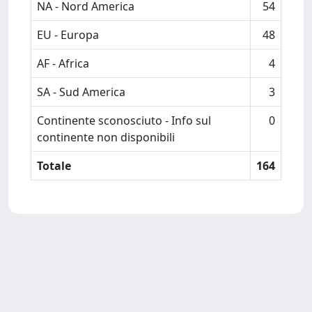
NA - Nord America
54
EU - Europa
48
AF - Africa
4
SA - Sud America
3
Continente sconosciuto - Info sul
0
continente non disponibili
Totale
164
Powered by
IRIS
-
about IRIS
-
Utilizzo dei cookie
Copyright © 2026