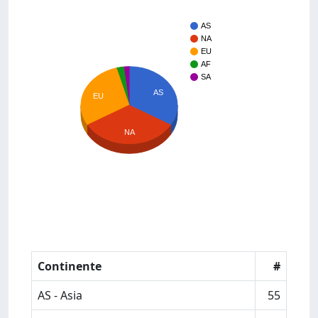
AS
NA
EU
AF
SA
AS
EU
NA
Continente
#
AS - Asia
55