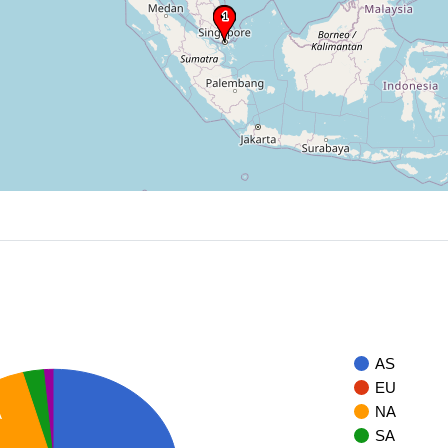
AS
EU
NA
A
SA