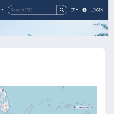
a
IT
LOGIN