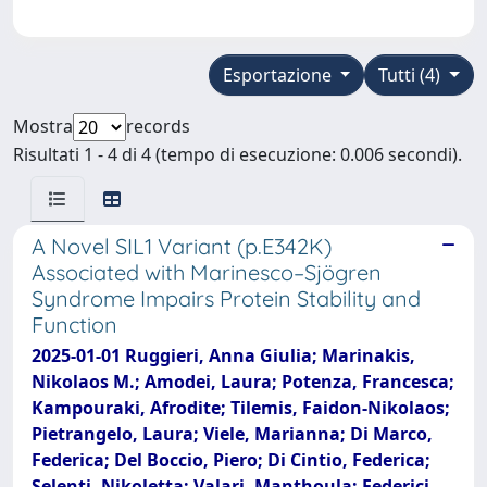
Esportazione
Tutti (4)
Mostra
records
Risultati 1 - 4 di 4 (tempo di esecuzione: 0.006 secondi).
A Novel SIL1 Variant (p.E342K)
Associated with Marinesco–Sjögren
Syndrome Impairs Protein Stability and
Function
2025-01-01 Ruggieri, Anna Giulia; Marinakis,
Nikolaos M.; Amodei, Laura; Potenza, Francesca;
Kampouraki, Afrodite; Tilemis, Faidon-Nikolaos;
Pietrangelo, Laura; Viele, Marianna; Di Marco,
Federica; Del Boccio, Piero; Di Cintio, Federica;
Selenti, Nikoletta; Valari, Manthoula; Federici,