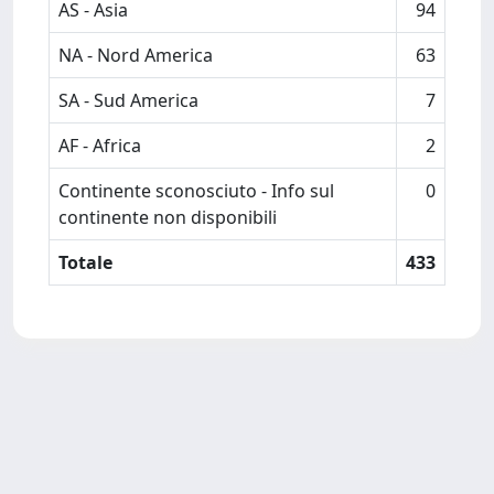
AS - Asia
94
NA - Nord America
63
SA - Sud America
7
AF - Africa
2
Continente sconosciuto - Info sul
0
continente non disponibili
Totale
433
Powered by
IRIS
-
about IRIS
-
Utilizzo dei cookie
Copyright © 2026