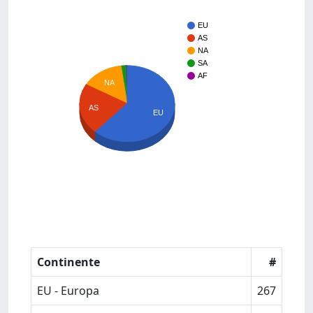
EU
AS
NA
SA
AF
NA
AS
EU
Continente
#
EU - Europa
267