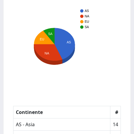
AS
NA
EU
SA
SA
EU
AS
NA
Continente
#
AS - Asia
14