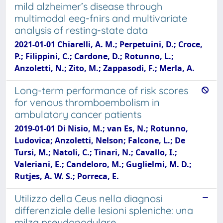
mild alzheimer’s disease through
multimodal eeg-fnirs and multivariate
analysis of resting-state data
2021-01-01 Chiarelli, A. M.; Perpetuini, D.; Croce,
P.; Filippini, C.; Cardone, D.; Rotunno, L.;
Anzoletti, N.; Zito, M.; Zappasodi, F.; Merla, A.
Long-term performance of risk scores
for venous thromboembolism in
ambulatory cancer patients
2019-01-01 Di Nisio, M.; van Es, N.; Rotunno,
Ludovica; Anzoletti, Nelson; Falcone, L.; De
Tursi, M.; Natoli, C.; Tinari, N.; Cavallo, I.;
Valeriani, E.; Candeloro, M.; Guglielmi, M. D.;
Rutjes, A. W. S.; Porreca, E.
Utilizzo della Ceus nella diagnosi
differenziale delle lesioni spleniche: una
milza pseudonodulare.