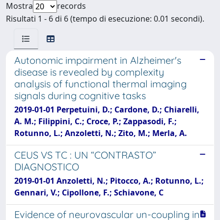
Mostra
records
Risultati 1 - 6 di 6 (tempo di esecuzione: 0.01 secondi).
Autonomic impairment in Alzheimer's
disease is revealed by complexity
analysis of functional thermal imaging
signals during cognitive tasks
2019-01-01 Perpetuini, D.; Cardone, D.; Chiarelli,
A. M.; Filippini, C.; Croce, P.; Zappasodi, F.;
Rotunno, L.; Anzoletti, N.; Zito, M.; Merla, A.
CEUS VS TC : UN “CONTRASTO”
DIAGNOSTICO
2019-01-01 Anzoletti, N.; Pitocco, A.; Rotunno, L.;
Gennari, V.; Cipollone, F.; Schiavone, C
Evidence of neurovascular un-coupling in