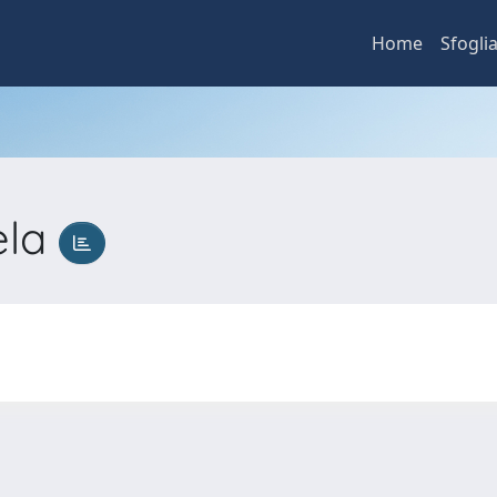
Home
Sfogli
ela
a