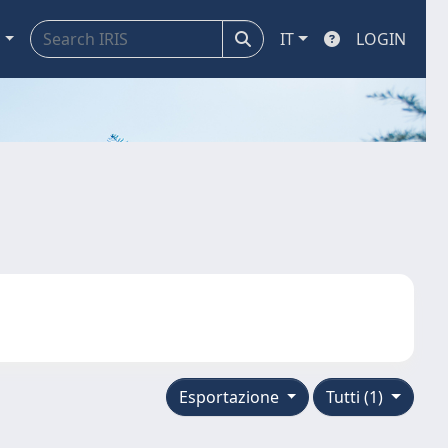
a
IT
LOGIN
Esportazione
Tutti (1)