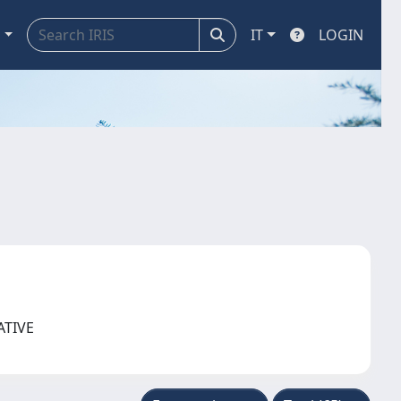
a
IT
LOGIN
TATIVE