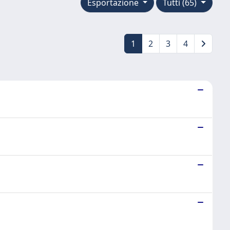
Esportazione
Tutti (65)
1
2
3
4