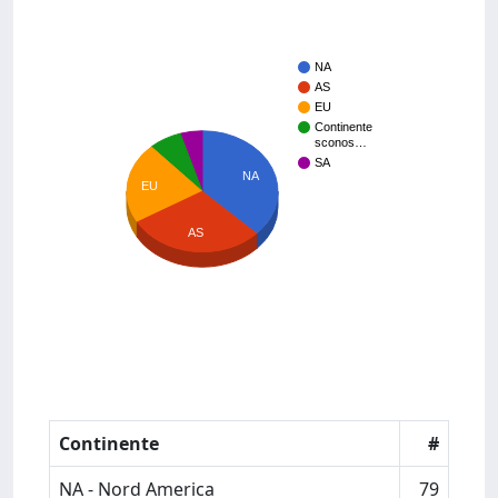
NA
AS
EU
Continente
sconos…
SA
NA
EU
AS
Continente
#
NA - Nord America
79